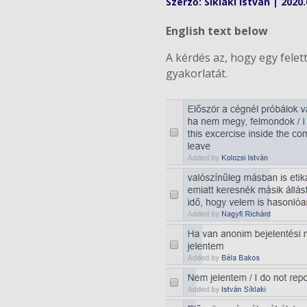
Szerző:
Siklaki István
|
2020.
English text below
A kérdés az, hogy egy fele
gyakorlatát.