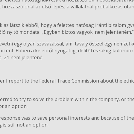
 hozzászólónál az első lépés, a vállalatnál próbálkozás után
az látszik ebből, hogy a felettes hatóság iránti bizalom gya
ló nyitó mondata: „Egyben biztos vagyok: nem jelenteném.”
vetni egy olyan szavazással, ami tavaly ősszel egy nemzet
tént. Ebben a keletitől nyugatiig, délitől északiig különbö
, 21 nem jelentené.
r I report to the Federal Trade Commission about the ethica
rred to try to solve the problem within the company, or th
ot an option.
esponse was to save personal interests and because of the u
is still not an option.