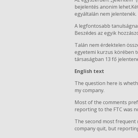
bejelentés anonim lehet.Két
egyáltalán nem jelentenék.
A legfontosabb tanulságnak 
Beszédes az egyik hozzászó
Talán nem érdektelen össze
egyetemi kurzus körében tör
társaságban 13 fő jelentené
English text
The question here is whethe
my company.
Most of the comments prefe
reporting to the FTC was n
The second most frequent r
company quit, but reporting 