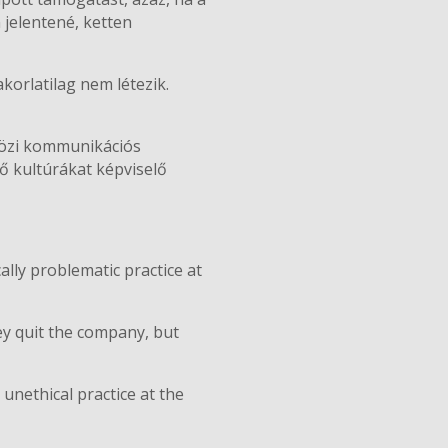
 jelentené, ketten
korlatilag nem létezik.
közi kommunikációs
ző kultúrákat képviselő
lly problematic practice at
ey quit the company, but
nethical practice at the