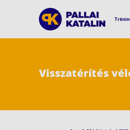
Tréni
Visszatérítés v