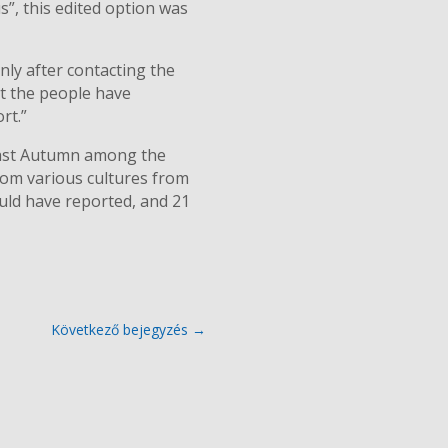
”, this edited option was
ly after contacting the
at the people have
rt.”
 last Autumn among the
rom various cultures from
uld have reported, and 21
Következő bejegyzés
→