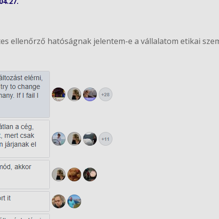
04.27.
ttes ellenőrző hatóságnak jelentem-e a vállalatom etikai sz