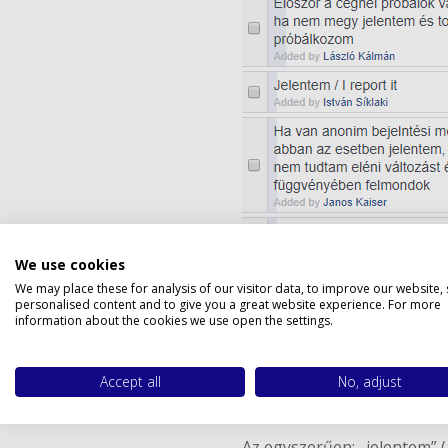
Privacy 
We use cookies
We may place these for analysis of our visitor data, to improve our website,
personalised content and to give you a great website experience. For more
information about the cookies we use open the settings.
A legtöbben azt az alternat
vagy kilépnek a vállalattó
Accept all
No, adjust
A második leggyakoribb rea
cégtől, de a felettes ható
Az egyszerűen: „jelentem” 