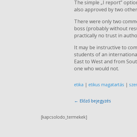
The simple „I report” optio
also approved by two othe
There were only two commen
boss (probably without resu
practically no trust in auth
It may be instructive to c
students of an internation
East to West and from Sout
one who would not.
etika
|
etikus magatartás
|
sze
←
Előző bejegyzés
[kapcsolodo_termekek]