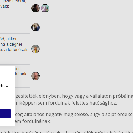
policy
 show
ívát részesítették előnyben, hogy vagy a vállalaton próbálnak
l, de semmiképpen sem fordulnak felettes hatósághoz.
kció a cég általános negatív megítélése, s így a saját érde
sághoz nem fordulnának.
(a felettes hatóságnak) csak a hozzászólók módosításával ka