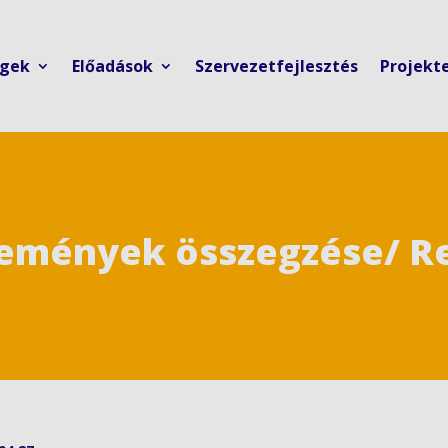
ngek
Előadások
Szervezetfejlesztés
Projekt
élemények összegzése/ 