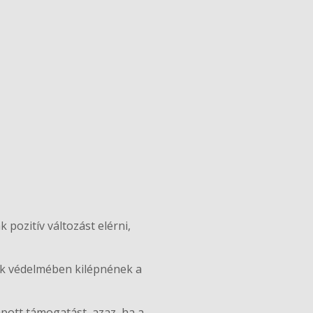
 pozitív változást elérni,
kek védelmében kilépnének a
pott támogatást, azaz, ha a