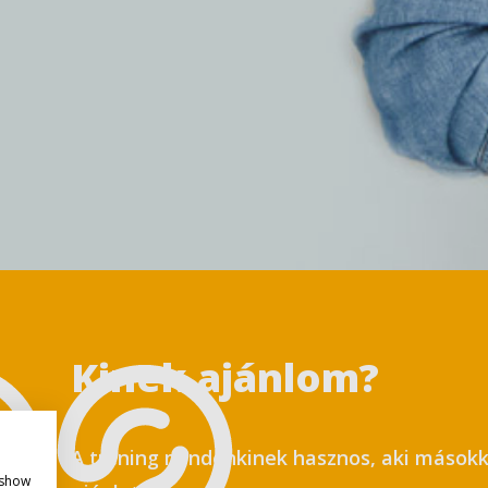
Kinek ajánlom?
policy
A tréning mindenkinek hasznos, aki másokk
 show