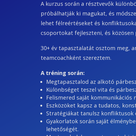
A kurzus során a résztvevők különb
próbálhatják ki magukat, és módsze
lehet félreértéseket és konfliktuso
csoportokat fejleszteni, és közöse
30+ év tapasztalatát osztom meg, ami
teamcoachként szereztem.
A tréning során:
Megtapasztalod az alkotó párbesz
Különbséget teszel vita és párbes
Felismered saját kommunikációs m
Eszközöket kapsz a tudatos, kons
Stratégiákat tanulsz konfliktusok 
Gyakorlatok során saját élménybe
lehetőségét.