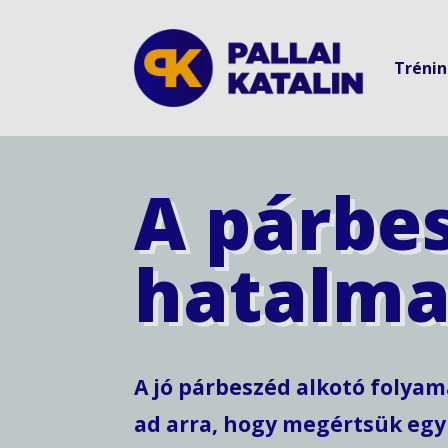
Tréni
A párbe
hatalm
A jó párbeszéd alkotó folya
ad arra, hogy megértsük eg