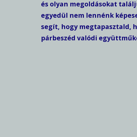
és olyan megoldásokat talál
egyedül nem lennénk képesek
segít, hogy megtapasztald, h
párbeszéd valódi együttműk