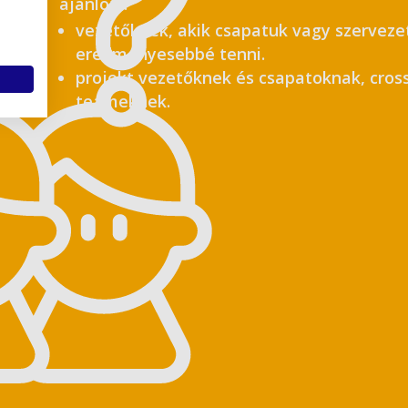
ajánlott:
vezetőknek, akik csapatuk vagy szervez
eredményesebbé tenni.
projekt vezetőknek és csapatoknak, cross-
teameknek.