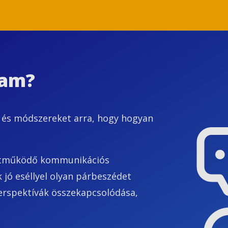
ram?
 és módszereket arra, hogy hogyan
üttműködő kommunikációs
 jó eséllyel olyan párbeszédet
erspektívák összekapcsolódása,