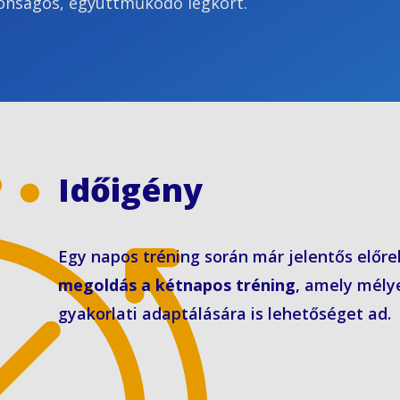
onságos, együttműködő légkört.
Időigény
Egy napos tréning során már jelentős előrel
megoldás a kétnapos tréning
, amely mélye
gyakorlati adaptálására is lehetőséget ad.