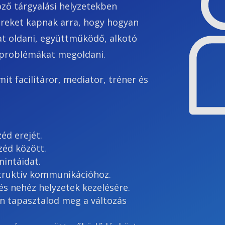
öző tárgyalási helyzetekben
reket kapnak arra, hogy hogyan
kat oldani, együttműködő, alkotó
n problémákat megoldani.
t facilitáror, mediator, tréner és
éd erejét.
zéd között.
intáidat.
truktív kommunikációhoz.
és nehéz helyzetek kezelésére.
n tapasztalod meg a változás