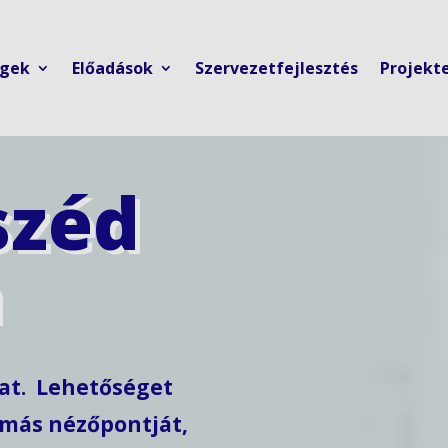
ngek
Előadások
Szervezetfejlesztés
Projekt
széd
a
mat. Lehetőséget
ymás nézőpontját,