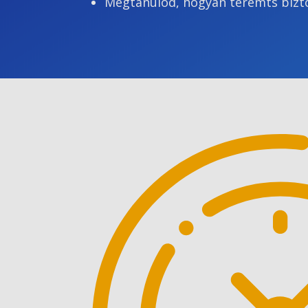
Megtanulod, hogyan teremts bizt