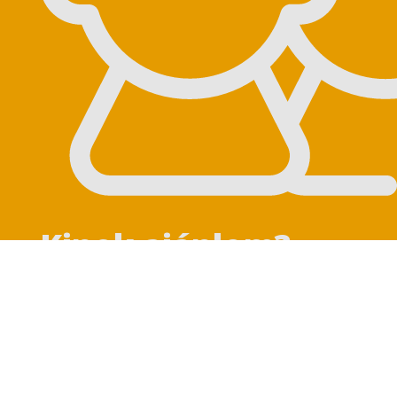
Kinek ajánlom?
Az előadás minden érdeklődőnek szól –
kortól, szakmai háttértől és
tapasztalattól függetlenül.
Amennyiben a csoport homogén, a