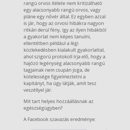
rangú orvos ítélete nem kritizálható
egy alacsonyabb rangú orvos, vagy
pláne egy nővér által. Ez egyben azzal
is jár, hogy az orvosi hibákra nagyon
ritkán derül fény, így az ilyen hibákból
a gyakorlat nem képes tanulni,
ellentétben például a légi
közlekedésben kialakult gyakorlattal,
ahol szigorú protokoll írja elő, hogy a
hajózó legénység alacsonyabb rangú
tagjainak nem csupán joga, de
kötelessége figyelmeztetni a
kapitányt, ha úgy látják, amit tesz
veszéllyel jár.
Mit tart helyes hozzáállásnak az
egészségügyben?
A Facebook szavazás eredménye: