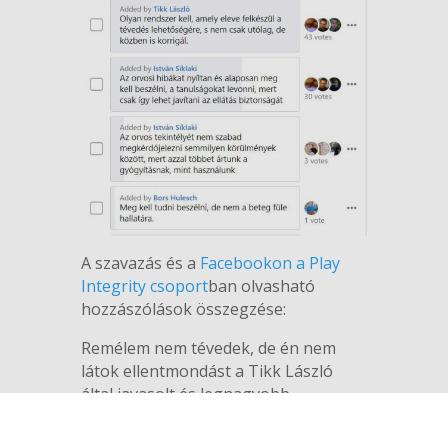
A szavazás és a
Facebookon a Play
Integrity csoport
ban olvasható
hozzászólások összegzése:
Remélem nem tévedek, de én nem
látok ellentmondást a Tikk László
által javasolt és legnagyobb
támogatást (42 szavazat) kapott
megoldás és a második legtöbb