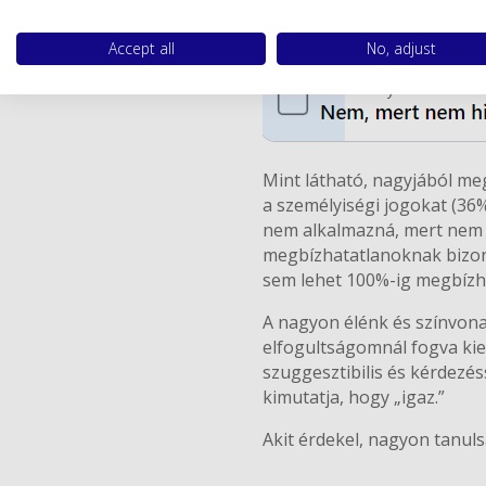
Accept all
No, adjust
Mint látható, nagyjából me
a személyiségi jogokat (36
nem alkalmazná, mert nem t
megbízhatatlanoknak bizony
sem lehet 100%-ig megbízha
A nagyon élénk és színvona
elfogultságomnál fogva kie
szuggesztibilis és kérdezés
kimutatja, hogy „igaz.”
Akit érdekel, nagyon tanuls