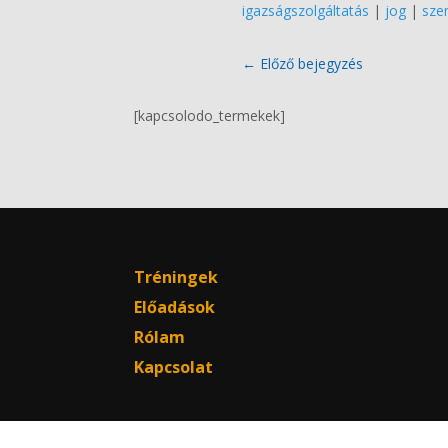
igazságszolgáltatás
|
jog
|
sze
←
Előző bejegyzés
[kapcsolodo_termekek]
Tréningek
Előadások
Rólam
Kapcsolat