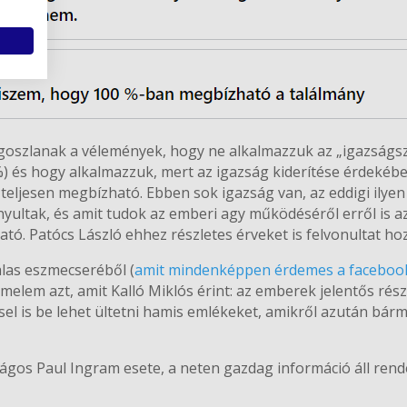
goszlanak a vélemények, hogy ne alkalmazzuk az „igazságsz
%) és hogy alkalmazzuk, mert az igazság kiderítése érdekébe
eljesen megbízható. Ebben sok igazság van, az eddigi ilye
ultak, és amit tudok az emberi agy működéséről erről is a
tó. Patócs László ehhez részletes érveket is felvonultat h
las eszmecseréből (
amit mindenképpen érdemes a faceboo
melem azt, amit Kalló Miklós érint: az emberek jelentős ré
sel is be lehet ültetni hamis emlékeket, amikről azután bár
ágos Paul Ingram esete, a neten gazdag információ áll rend