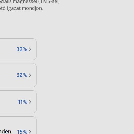
ciális mágnessel (TMS-sel,
lető igazat mondjon.