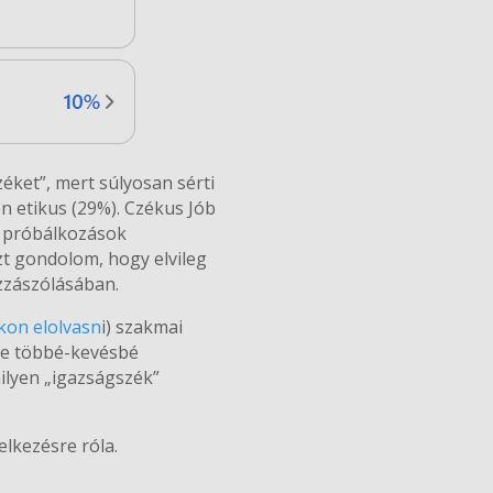
éket”, mert súlyosan sérti
n etikus (29%). Czékus Jób
n próbálkozások
zt gondolom, hogy elvileg
ozzászólásában.
kon elolvasn
i) szakmai
sze többé-kevésbé
milyen „igazságszék”
elkezésre róla.