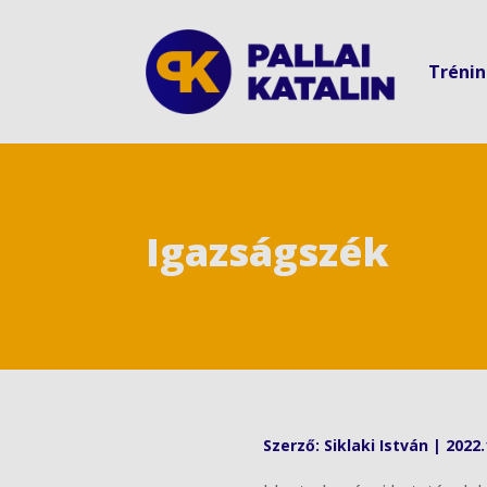
Tréni
Igazságszék
Szerző:
Siklaki István
|
2022.