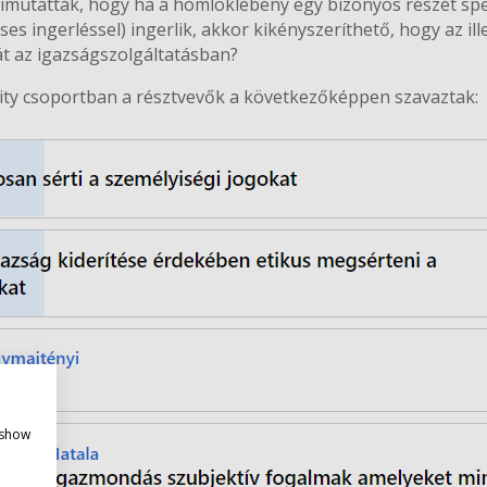
mutatták, hogy ha a homloklebeny egy bizonyos részét spe
es ingerléssel) ingerlik, akkor kikényszeríthető, hogy az il
át az igazságszolgáltatásban?
ity csoportban a résztvevők a következőképpen szavaztak:
policy
 show