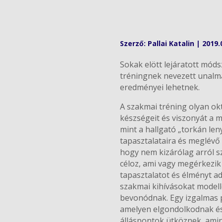
Szerző:
Pallai Katalin
|
2019.
Sokak elött lejáratott mód
tréningnek nevezett unalma
eredményei lehetnek.
A szakmai tréning olyan ok
készségeit és viszonyát a 
mint a hallgató „torkán le
tapasztalataira és meglévő 
hogy nem kizárólag arról sz
céloz, ami vagy megérkezik
tapasztalatot és élményt ad
szakmai kihívásokat modelle
bevonódnak. Egy izgalmas p
amelyen elgondolkodnak és 
álláspontok ütköznek, amin