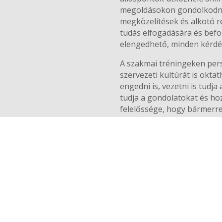
megoldásokon gondolkodnak.
megközelítések és alkotó r
tudás elfogadására és befo
elengedhető, minden kérdés
A szakmai tréningeken pers
szervezeti kultúrát is okta
engedni is, vezetni is tudja
tudja a gondolatokat és ho
felelőssége, hogy bármerre
tudás és készségfejlesztés
hagyományos tanárnak, de ar
ütemükben eljutni a kitűzöt
A csoport munkája során ne
és közös konklúziók, amik h
mutat a résztvevőknek arra
válni egy csoportban, hogy
jobb oktatási programok a 