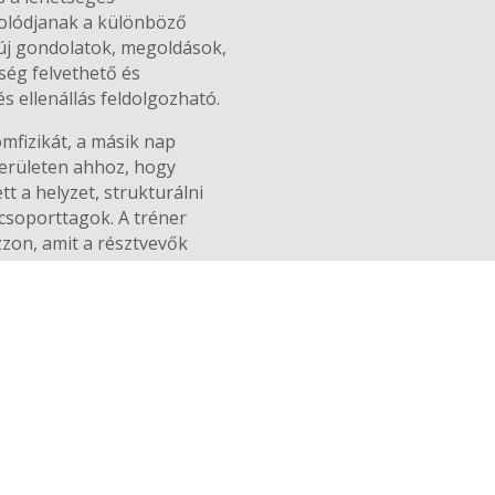
zolódjanak a különböző
 új gondolatok, megoldások,
ség felvethető és
 ellenállás feldolgozható.
mfizikát, a másik nap
területen ahhoz, hogy
tt a helyzet, strukturálni
csoporttagok. A tréner
zon, amit a résztvevők
kar átadni, mint a
t saját útjaikon és
tatott tartalmakat.
 hanem közös tapasztalat,
sul a jó tréning mintát is
lehet konstruktív taggá
i alapkompetenciák, amiket