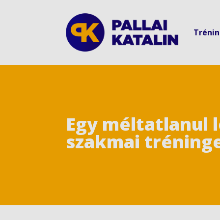
Tréni
Egy méltatlanul 
szakmai tréning