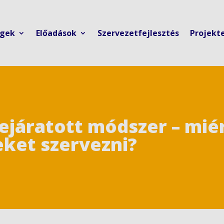
ngek
Előadások
Szervezetfejlesztés
Projekt
lejáratott módszer – mi
eket szervezni?