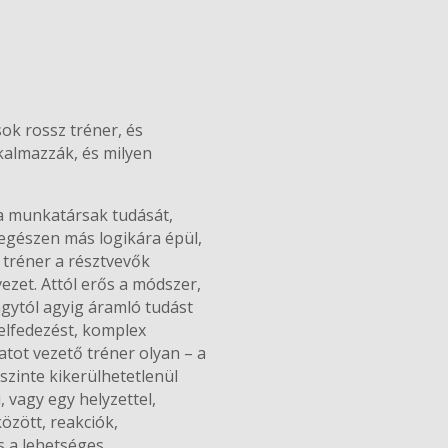
ok rossz tréner, és
kalmazzák, és milyen
 a munkatársak tudását,
egészen más logikára épül,
 tréner a résztvevők
ezet. Attól erős a módszer,
agytól agyig áramló tudást
elfedezést, komplex
atot vezető tréner olyan – a
szinte kikerülhetetlenül
 vagy egy helyzettel,
özött, reakciók,
s a lehetséges