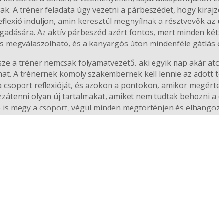
 A tréner feladata úgy vezetni a párbeszédet, hogy kiraj
eflexió induljon, amin keresztül megnyílnak a résztvevők az
gadására. Az aktív párbeszéd azért fontos, mert minden két
 megválaszolható, és a kanyargós úton mindenféle gátlás és
ze a tréner nemcsak folyamatvezető, aki egyik nap akár ato
that. A trénernek komoly szakembernek kell lennie az adott 
 a csoport reflexióját, és azokon a pontokon, amikor megérte
zzátenni olyan új tartalmakat, amiket nem tudtak behozni a 
 is megy a csoport, végül minden megtörténjen és elhangoz
ében megcélzott. Ugyanúgy pontosan kell tudnia, hogy mit a
ra is képesnek kell lennie, hogy hagyni tudja a résztvevőke
t célig és ezen keresztül elfogadni és magukévá tenni az ok
mcsak gondolatok, tapasztalatok es reflexiók keletkeznek,
itelesebbek és erősebbek, mint az egyéni gondolatok. Ráadá
, hogyan lehet konstruktívan megvitatni dolgokat, hogyan 
an lehet hatékonyan együtt dolgozni és alkotni. (21. század
készségfejlesztés gerinceként kezelnek.)