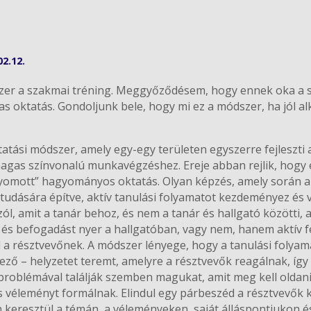
02.12.
szer a szakmai tréning. Meggyőződésem, hogy ennek oka a s
s oktatás. Gondoljunk bele, hogy mi ez a módszer, ha jól al
tatási módszer, amely egy-egy területen egyszerre fejleszti
magas színvonalú munkavégzéshez. Ereje abban rejlik, hogy 
nyomott” hagyományos oktatás. Olyan képzés, amely során a
tudására építve, aktív tanulási folyamatot kezdeményez és v
ól, amit a tanár behoz, és nem a tanár és hallgató közötti, 
 és befogadást nyer a hallgatóban, vagy nem, hanem aktív f
 a résztvevőnek. A módszer lényege, hogy a tanulási folyam
ző – helyzetet teremt, amelyre a résztvevők reagálnak, így 
roblémával találják szemben magukat, amit meg kell oldani,
véleményt formálnak. Elindul egy párbeszéd a résztvevők k
 keresztül a témán, a véleményeken, saját álláspontjukon é