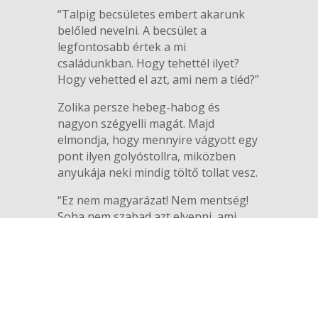
“Talpig becsületes embert akarunk
belőled nevelni. A becsület a
legfontosabb értek a mi
családunkban. Hogy tehettél ilyet?
Hogy vehetted el azt, ami nem a tiéd?”
Zolika persze hebeg-habog és
nagyon szégyelli magát. Majd
elmondja, hogy mennyire vágyott egy
pont ilyen golyóstollra, miközben
anyukája neki mindig töltő tollat vesz.
“Ez nem magyarázat! Nem mentség!
Soha nem szabad azt elvenni, ami
nem a miénk!” – mondja mérgesen az
apja. Majd lassan megenyhül es
hozzáteszi, “Igazán semmi okod nem
volt lopni. Csak kérned kell és én
annyi golyóstollat hozok neked a
munkahelyemről, amennyit csak