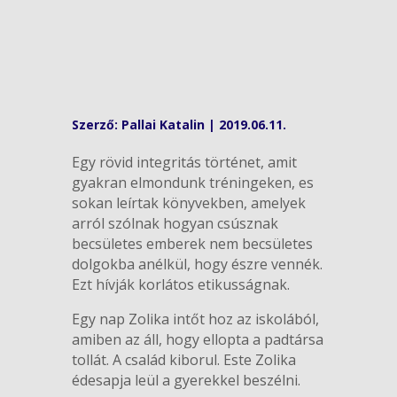
Szerző:
Pallai Katalin
|
2019.06.11.
Egy rövid integritás történet, amit
gyakran elmondunk tréningeken, es
sokan leírtak könyvekben, amelyek
arról szólnak hogyan csúsznak
becsületes emberek nem becsületes
dolgokba anélkül, hogy észre vennék.
Ezt hívják korlátos etikusságnak.
Egy nap Zolika intőt hoz az iskolából,
amiben az áll, hogy ellopta a padtársa
tollát. A család kiborul. Este Zolika
édesapja leül a gyerekkel beszélni.