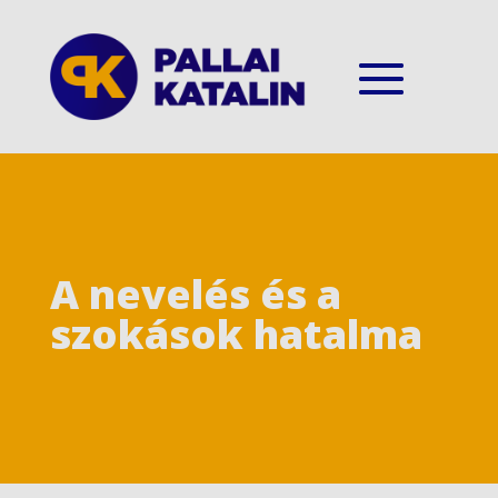
A nevelés és a
szokások hatalma