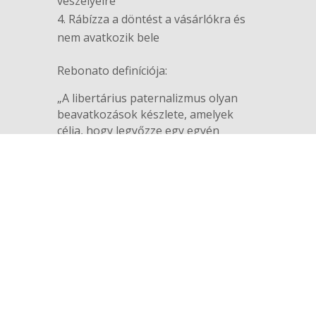
veszélyeire
Rábízza a döntést a vásárlókra és
nem avatkozik bele
Rebonato definíciója:
„A libertárius paternalizmus olyan
beavatkozások készlete, amelyek
célja, hogy legyőzze egy egyén
kikerülhetetlen kognitív torzításait és
döntési hibáit az által, hogy oly
módon aknázza ki őket, hogy
befolyásolja döntéseiket (könnyen
visszafordítható módon) olyan
választások irányába, amelyeket
maguk is tennének, ha korlátlan idő
és információ állna rendelkezésükre,
valamint racionális döntéshozó
döntéshozó (azaz, a homo
economicus) analitikus képességei.”