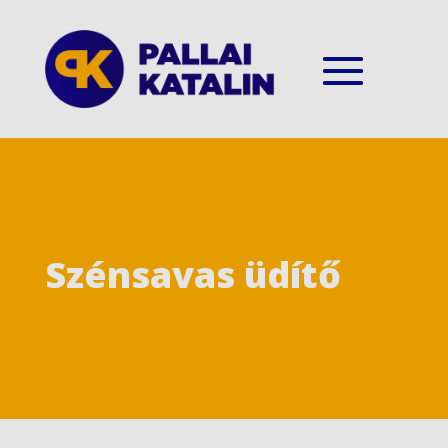
Szénsavas üdítő