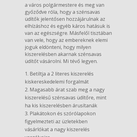
a város polgármestere és meg van
győződve róla, hogy a szénsavas
üdítők jelentősen hozzájárulnak az
elhízáshoz és egyéb káros hatásuk is
van az egészségre. Másfelől tisztában
van vele, hogy az embereknek elemi
joguk eldönteni, hogy milyen
kiszerelésben akarnak szénsavas
üdítőt vásárolni. Mi tévő legyen.
Betiltja a 2 literes kiszerelés
kiskereskedelemi forgalmát
Magasabb árat szab meg a nagy
kiszerelésű szénsavas üdítőre, mint
ha kis kiszerelésben árusítanák
Plakátokon és szórólapokon
figyelmezteti az üzletekben
vásárlókat a nagy kiszerelés