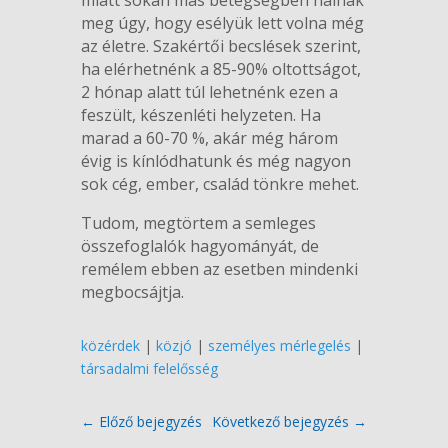
meg úgy, hogy esélyük lett volna még
az életre. Szakértői becslések szerint,
ha elérhetnénk a 85-90% oltottságot,
2 hónap alatt túl lehetnénk ezen a
feszült, készenléti helyzeten. Ha
marad a 60-70 %, akár még három
évig is kínlódhatunk és még nagyon
sok cég, ember, család tönkre mehet.
Tudom, megtörtem a semleges
összefoglalók hagyományát, de
remélem ebben az esetben mindenki
megbocsájtja.
közérdek
|
közjó
|
személyes mérlegelés
|
társadalmi felelősség
←
Előző bejegyzés
Következő bejegyzés
→