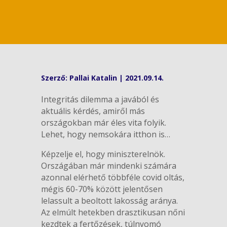
Szerző:
Pallai Katalin
|
2021.09.14.
Integritás dilemma a javából és
aktuális kérdés, amiről más
országokban már éles vita folyik.
Lehet, hogy nemsokára itthon is…
Képzelje el, hogy miniszterelnök.
Országában már mindenki számára
azonnal elérhető többféle covid oltás,
mégis 60-70% között jelentősen
lelassult a beoltott lakosság aránya.
Az elmúlt hetekben drasztikusan nőni
kezdtek a fertőzések, túlnyomó