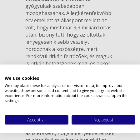
gyógyultak szabadabban
mozoghassanak. A legkézenfekvőbb
érv emellett az álláspont mellett az
volt, hogy most már 3,3 milliárd oltás
után, bizonyított, hogy az oltottak
lényegesen kisebb veszélyt
hordoznak a közösségre, mert
rendkívül ritkán fertőzőek, és maguk
is ritkán betegszenek meg, és akkor
is a túlnyomó többség betegsége
Privacy policy
enyhe. Bécsben a tegnapi adatok
We use cookies
szerint például az intenzív
We may place these for analysis of our visitor data, to improve our
website, show personalised content and to give you a great website
osztályokon ápoltak kevesebb, mint
experience. For more information about the cookies we use open the
5%-a oltott. Ők mind súlyos előzetes
settings.
betegségben szenvedtek, ami miatt
nem hatott megfelelően az oltás.
Accept all
No, adjust
Felmerült a megkülönböztetés mellett
az is érvként, hogy a kényelmetlenség