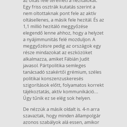
az oltás felé terelheti a hezitálókat.
Egy friss osztrák kutatás szerint a
nem oltottaknak pont fele az aktív
oltásellenes, a másik fele hezitál. És az
1,1 millió hezitáló meggyőzése
elegendő lenne ahhoz, hogy a helyzet
a nyájimmunitás felé mozduljon. A
meggyőzésre pedig az országok egy
része mindazokat az eszközöket
alkalmazza, amiket Fábián Judit
javasol. Pártpolitika semleges
tanácsadó szakértői grémium, széles
politikai konszenzuskeresés
szigorítások előtt, folyamatos korrekt
tájékoztatás, aktív kommunikáció….
Úgy tűnik ez se elég sok helyen.
De nézzük a másik oldalt is. 4-n arra
szavaztak, hogy minden állampolgár
azonos szabályok alá essen, amikor