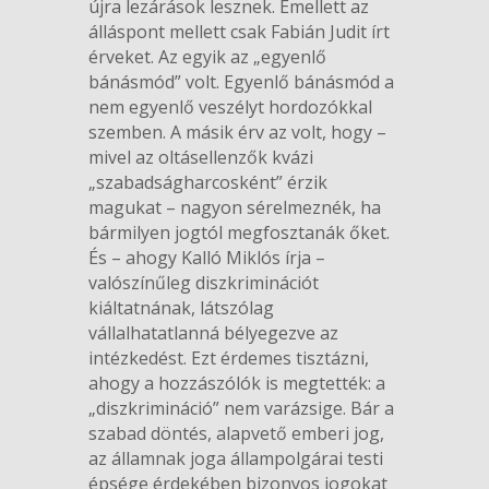
újra lezárások lesznek. Emellett az
álláspont mellett csak Fabián Judit írt
érveket. Az egyik az „egyenlő
bánásmód” volt. Egyenlő bánásmód a
nem egyenlő veszélyt hordozókkal
szemben. A másik érv az volt, hogy –
mivel az oltásellenzők kvázi
„szabadságharcosként” érzik
magukat – nagyon sérelmeznék, ha
bármilyen jogtól megfosztanák őket.
És – ahogy Kalló Miklós írja –
valószínűleg diszkriminációt
kiáltatnának, látszólag
vállalhatatlanná bélyegezve az
intézkedést. Ezt érdemes tisztázni,
ahogy a hozzászólók is megtették: a
„diszkrimináció” nem varázsige. Bár a
szabad döntés, alapvető emberi jog,
az államnak joga állampolgárai testi
épsége érdekében bizonyos jogokat