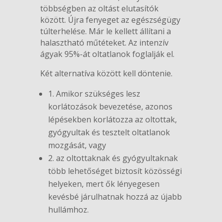
többségben az oltást elutasítók
között. Újra fenyeget az egészségügy
túlterhelése. Már le kellett állítani a
halasztható műtéteket. Az intenzív
ágyak 95%-át oltatlanok foglalják el.
Két alternatíva között kell döntenie.
1. Amikor szükséges lesz
korlátozások bevezetése, azonos
lépésekben korlátozza az oltottak,
gyógyultak és tesztelt oltatlanok
mozgását, vagy
2. az oltottaknak és gyógyultaknak
több lehetőséget biztosít közösségi
helyeken, mert ők lényegesen
kevésbé járulhatnak hozzá az újabb
hullámhoz.