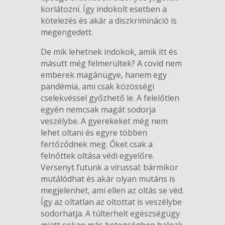
korlátozni. Így indokolt esetben a
kötelezés és akár a diszkrimináció is
megengedett.
De mik lehetnek indokok, amik itt és
másutt még felmerültek? A covid nem
emberek magánügye, hanem egy
pandémia, ami csak közösségi
cselekvéssel győzhető le. A felelőtlen
egyén nemcsak magát sodorja
veszélybe. A gyerekeket még nem
lehet oltani és egyre többen
fertőződnek meg. Őket csak a
felnőttek oltása védi egyelőre.
Versenyt futunk a vírussal: bármikor
mutálódhat és akár olyan mutáns is
megjelenhet, ami ellen az oltás se véd.
Így az oltatlan az oltottat is veszélybe
sodorhatja. A túlterhelt egészségügy
miatt sokan más betegségben halnak