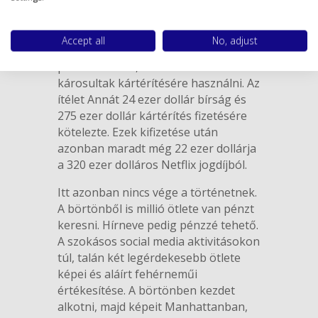
A New yorki bírósági 4-12 év
börtönre ítélte Annát. A helyi
jogszabályok szerint az elítéltek nem
Accept all
No, adjust
szerezhetnek hasznot történetük
publikálásából, hanem kötelezettek a
károsultak kártérítésére használni. Az
ítélet Annát 24 ezer dollár bírság és
275 ezer dollár kártérítés fizetésére
kötelezte. Ezek kifizetése után
azonban maradt még 22 ezer dollárja
a 320 ezer dolláros Netflix jogdíjból.
Itt azonban nincs vége a történetnek.
A börtönből is millió ötlete van pénzt
keresni. Hírneve pedig pénzzé tehető.
A szokásos social media aktivitásokon
túl, talán két legérdekesebb ötlete
képei és aláírt fehérneműi
értékesítése. A börtönben kezdet
alkotni, majd képeit Manhattanban,