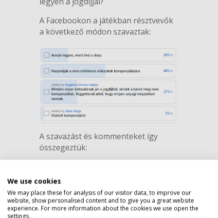
legyen a jogdíjjal?
A Facebookon a játékban résztvevők
a következő módon szavaztak:
A szavazást és kommenteket így
összegeztük:
Micsoda csoda: e héten mindenkinek
Privacy policy
igaza lett így, vagy úgy. De talán senki
We use cookies
se gondolta, hogy egy integritás
We may place these for analysis of our visitor data, to improve our
történet lesz majd belőle.
website, show personalised content and to give you a great website
experience. For more information about the cookies we use open the
settings.