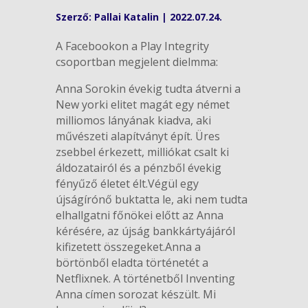
Szerző:
Pallai Katalin
|
2022.07.24.
A Facebookon a Play Integrity
csoportban megjelent dielmma:
Anna Sorokin évekig tudta átverni a
New yorki elitet magát egy német
milliomos lányának kiadva, aki
művészeti alapítványt épít. Üres
zsebbel érkezett, milliókat csalt ki
áldozatairól és a pénzből évekig
fényűző életet élt.Végül egy
újságírónő buktatta le, aki nem tudta
elhallgatni főnökei előtt az Anna
kérésére, az újság bankkártyájáról
kifizetett összegeket.Anna a
börtönből eladta történetét a
Netflixnek. A történetből Inventing
Anna címen sorozat készült. Mi