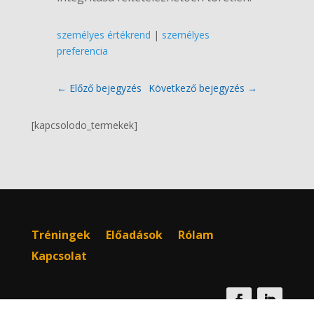
személyes értékrend
|
személyes
preferencia
←
Előző bejegyzés
Következő bejegyzés
→
[kapcsolodo_termekek]
Tréningek
Előadások
Rólam
Kapcsolat