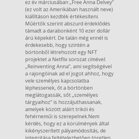
ez év márciusában „Free Anna Delvey”
(ez volt az Amerikában használt neve)
kiállításon kezdték értékesíteni.
Műértők szerint abszurd érdeklődés
támadt a darabonként 10 ezer dollár
árú képekért. De talán még ennél is
érdekesebb, hogy szintén a
börtönből létrehozott egy NFT
projektet a Netflix sorozat címével:
„Reinventing Anna”, ami segítségével
a rajongóinak ad el jogot ahhoz, hogy
vele személyes kapcsolatba
léphessenek, őt a börtönben
meglátogassák, sőt „személyes
tárgyaihoz” is hozzájuthassanak,
amelyek között aláírt trikói és
fehérneműi is szerepelnek.Nem
kérdés, hogy ez a körülmények által
kikényszerített pályamódosítás, de
integritása feltételezhetően töretlen.