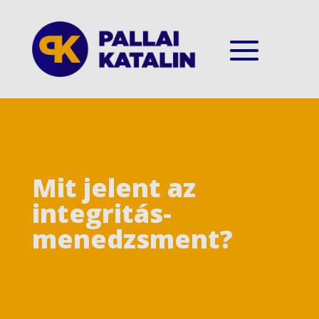
Mit jelent az
integritás-
menedzsment?