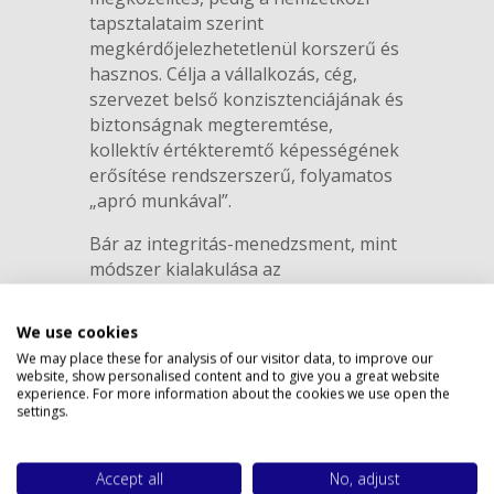
tapsztalataim szerint
megkérdőjelezhetetlenül korszerű és
hasznos. Célja a vállalkozás, cég,
szervezet belső konzisztenciájának és
biztonságnak megteremtése,
kollektív értékteremtő képességének
erősítése rendszerszerű, folyamatos
„apró munkával”.
Bár az integritás-menedzsment, mint
módszer kialakulása az
antikorrupciós törekvésekhez
Privacy policy
kapcsolódik, és ma Magyarországon
We use cookies
is legtöbbször ennek kapcsán esik
We may place these for analysis of our visitor data, to improve our
szó róla, véleményem szerint az
website, show personalised content and to give you a great website
integritás és integritás-menedzsment
experience. For more information about the cookies we use open the
settings.
sokkal tágabb vonatkozásban
értelmezhető. Nem valaminek a
megakadályozására, hanem egy
Accept all
No, adjust