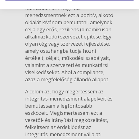
állapot létrehozására irányul. Ebben a
kurzusban az integritás-
menedzsmentnek ezt a pozitív, alkotó
oldalát kívánom bemutatni, amelynek
célja egy erős, reziliens (dinamikusan
alkalmazkodó) szervezet építése. Egy
olyan cég vagy szervezet fejlesztése,
amely összhangba tudja hozni
értékeit, céljait, működési szabályait,
valamint a szervezeti és munkatársi
viselkedéseket. Ahol a compliance,
azaz a megfelelőség állandó állapot.
A célom az, hogy megértessem az
integritás-menedzsment alapelveit és
bemutassam a legfontosabb
eszközeit. Megismertessem ezt a
vezetői- és irányítási megközelítést,
felkeltsem az érdeklődést az
integritás-menedzsment vállalati