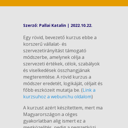
Szerző:
Pallai Katalin
|
2022.10.22.
Egy rövid, bevezető kurzus ebbe a
korszerű vállalat- és
szervezetirányítást támogató
módszerbe, amelynek célja a
szervezeti értékek, célok, szabályok
és viselkedések összhangjának
megteremtése. A rövid kurzus a
módszer eredetét, logikáját, céljait és
főbb eszközeit mutatja be. (
Link a
kurzsuhoz a webuni.hu oldalom
)
A kurzust azért készítettem, mert ma
Magyarországon a céges
gyakorlatban alig ismert ez a
megközelítés, pedig a nemzetközi