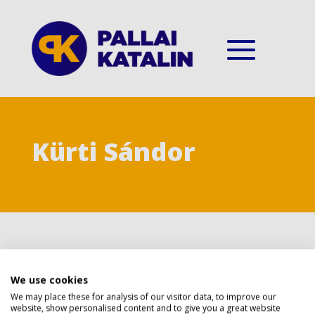
Kürti Sándor
Privacy policy
We use cookies
A KÜRT két integritás története
We may place these for analysis of our visitor data, to improve our
Szerző:
Kürti Sándor
|
2019.03.19
website, show personalised content and to give you a great website