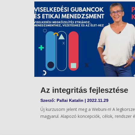
Az integritás fejlesztése
Szerző:
Pallai Katalin
|
2022.11.29
Új kurzusom jelent meg a Webuni-n! A legkorsze
magyarul. Alapozó koncepciók, célok, rendszer és