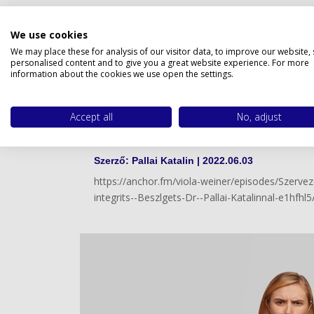
Gyakorlati etika
Privacy 
We use cookies
Szerző:
Pallai Katalin
|
2022.10.15
We may place these for analysis of our visitor data, to improve our website,
Mi is az integritás? Amikor az elveim szerint 
personalised content and to give you a great website experience. For more
information about the cookies we use open the settings.
félórás, nyúlfarknyi bevezetést az etikai mérleg
Accept all
No, adjust
Egy interjú az integritá
Szerző:
Pallai Katalin
|
2022.06.03
https://anchor.fm/viola-weiner/episodes/Szerveze
integrits--Beszlgets-Dr--Pallai-Katalinnal-e1hfhl