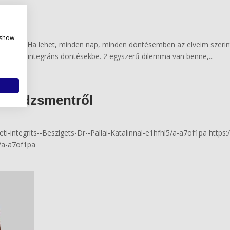
policy
 show
cselekszem. Ha lehet, minden nap, minden döntésemben az elveim szer
elésbe és integráns döntésekbe. 2 egyszerű dilemma van benne,...
smenedzsmentről
ti-integrits--Beszlgets-Dr--Pallai-Katalinnal-e1hfhl5/a-a7of1pa https
5/a-a7of1pa