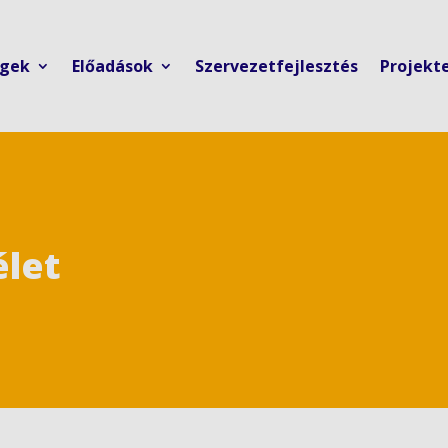
ngek
Előadások
Szervezetfejlesztés
Projekt
élet