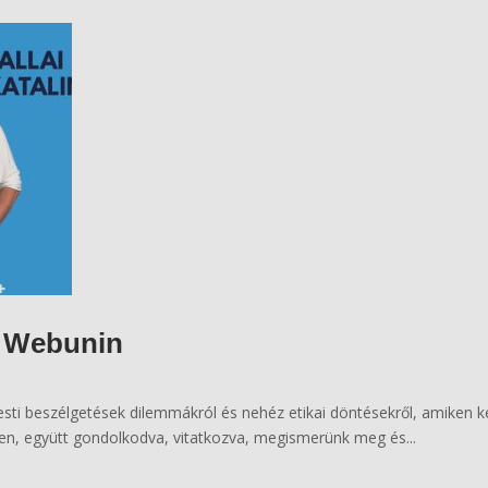
a Webunin
 esti beszélgetések dilemmákról és nehéz etikai döntésekről, amiken ke
n, együtt gondolkodva, vitatkozva, megismerünk meg és...