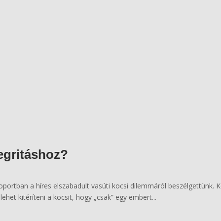
tegritáshoz?
oportban a híres elszabadult vasúti kocsi dilemmáról beszélgettünk. K
lehet kitéríteni a kocsit, hogy „csak” egy embert...