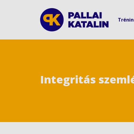
Tréni
Integritás szeml