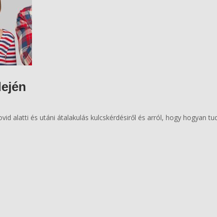
dején
d alatti és utáni átalakulás kulcskérdésiről és arról, hogy hogyan tud