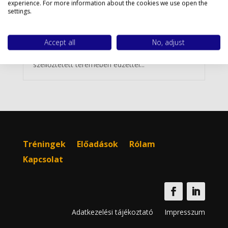
experience. For more information about the cookies we use open the
Szombat van. Szerdától zárta be a kormány a
settings.
fitnesztermeket és sportlétesítményeket. Keddig
még edzettél egy csapatsportban, ahol a testi
kontaktus szinte állandó, így a fertőzésveszély
Accept all
No, adjust
nagyon magas. Ráadásul egy kis, rosszul
szellőztetett teremeben edzettél...
Tréningek
Előadások
Rólam
Kapcsolat
Adatkezelési tájékoztató
Impresszum