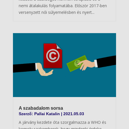
nemi átalakulás folyamatába. Először 2017-ben
versenyzett női súlyemelésben és nyert...
A szabadalom sorsa
Szerző:
Pallai Katalin
|
2021.05.03
A járvány kezdete óta szorgalmazza a WHO és
komoly szakemberek, hogy mindenki érdeke,