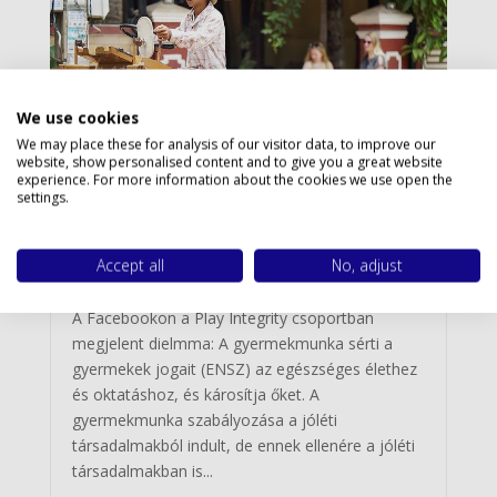
Privacy policy
We use cookies
We may place these for analysis of our visitor data, to improve our
website, show personalised content and to give you a great website
experience. For more information about the cookies we use open the
settings.
A gyermekmunka tilalma
Accept all
No, adjust
Szerző:
Pallai Katalin
|
2022.04.10
A Facebookon a Play Integrity csoportban
megjelent dielmma: A gyermekmunka sérti a
gyermekek jogait (ENSZ) az egészséges élethez
és oktatáshoz, és károsítja őket. A
gyermekmunka szabályozása a jóléti
társadalmakból indult, de ennek ellenére a jóléti
társadalmakban is...