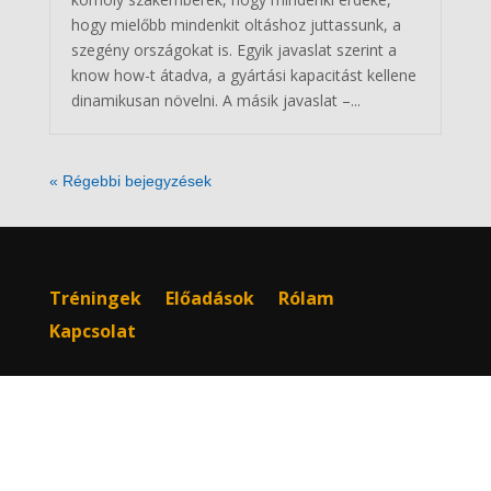
hogy mielőbb mindenkit oltáshoz juttassunk, a
szegény országokat is. Egyik javaslat szerint a
know how-t átadva, a gyártási kapacitást kellene
dinamikusan növelni. A másik javaslat –...
« Régebbi bejegyzések
Tréningek
Előadások
Rólam
Kapcsolat
Adatkezelési tájékoztató
Impresszum