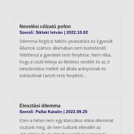
Nevelési célzatú pofon
Szerző:
Siklaki István
|
2022.10.02
Dilemma Regőczi Miklós javaslatára Az Egyesült
Államok számos államában nem büntetendő
feltétlenül a gyerekek testi fenyítése. Nem ritka,
hogy a szülő kihívja az illetékes rendőrt és az ő
tanúskodása mellett ad általa arányosnak és
indokoltnak tartott testi fenyítést....
Elosztási dilemma
Szerző:
Pallai Katalin
|
2022.09.25
Ezen a héten nem egy klasszikus etikai dilemmát
osztunk meg, de nem tudtunk ellenállni az