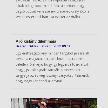
aktualitásnak. Az elmúlt napokban százezrek
álltak átlag több, mint 8 órát a sorban, hogy
végső búcsút vehessenek Erzsébet királynőtől a
Wesminster Hall-ban. Ha ezeket az órákat...
A jó kislány dilemmája
Szerző:
Siklaki István
|
2022.09.11
Egy érettségiző lány minden tárgyból jelesre áll,
kivéve a magatartást, ami közepes. Ez nem
véletlen, ő akarja, hogy így legyen, irtózik attól,
hogy „jó kislánynak” tartsák. A tantestület
tárgyalja az év végi bizonyítványokat. Felmerül,
hogy nagy kár ennél a lánynál...