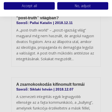
Accept all
No, adjust
Dínók vagyunk az integritásunkkal a
“post-truth” világban?
Szerző:
Pallai Katalin
|
2018.12.11
A „post-truth world” – „poszt-igazság világ”
magyarul még nem használt, de angolul nagyon
divatos fogalom. Arra az állapotra utal, amikor
az ideológia, propaganda és demagógia legyőzi
a valóságot. A post-truth működés antitézise az
integritásának. Sokakat megszédít...
A zsarnokoskodás kifinomult formái
Szerző:
Siklaki István
|
2018.12.07
A szervezeti integritás egyik legnagyobb
ellensége az a fajta kommunikáció, a „bullying”,
amelynek funkciója érzékeltetni a másik féllel,