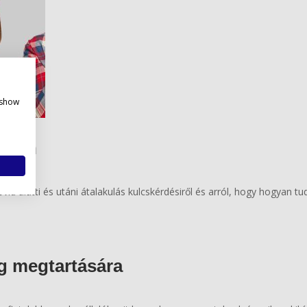
policy
 show
dején
d alatti és utáni átalakulás kulcskérdésiről és arról, hogy hogyan tud
ég megtartására