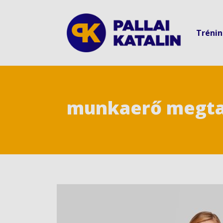
Tréni
munkaerő megta