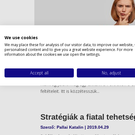
Privacy 
We use cookies
We may place these for analysis of our visitor data, to improve our website,
personalised content and to give you a great website experience. For more
information about the cookies we use open the settings.
Céges stratégia járvány i
Accept all
No, adjust
Szerző:
Pallai Katalin
|
2021.07.12
Nemrég jelent meg egy cikkünk a Portfólion a Covi
feltételeit. Itt is közzétesszük...
Stratégiák a fiatal tehets
Szerző:
Pallai Katalin
|
2019.04.29