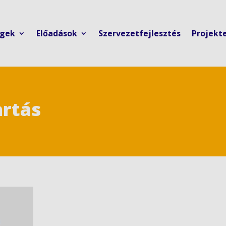
ngek
Előadások
Szervezetfejlesztés
Projekt
rtás