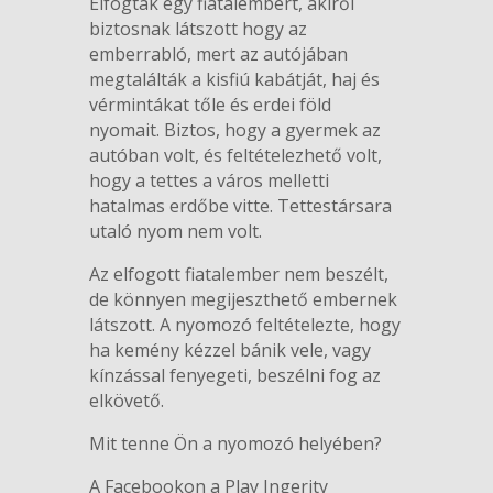
Elfogtak egy fiatalembert, akiről
biztosnak látszott hogy az
emberrabló, mert az autójában
megtalálták a kisfiú kabátját, haj és
vérmintákat tőle és erdei föld
nyomait. Biztos, hogy a gyermek az
autóban volt, és feltételezhető volt,
hogy a tettes a város melletti
hatalmas erdőbe vitte. Tettestársara
utaló nyom nem volt.
Az elfogott fiatalember nem beszélt,
de könnyen megijeszthető embernek
látszott. A nyomozó feltételezte, hogy
ha kemény kézzel bánik vele, vagy
kínzással fenyegeti, beszélni fog az
elkövető.
Mit tenne Ön a nyomozó helyében?
A Facebookon a Play Ingerity