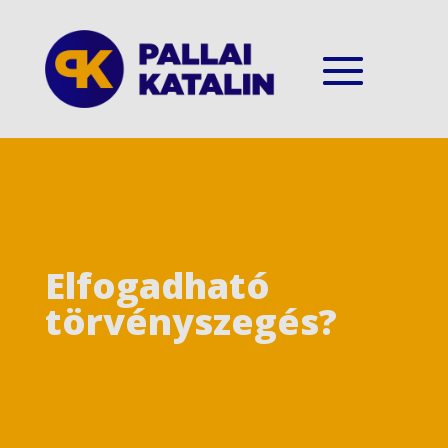
Elfogadható
törvényszegés?