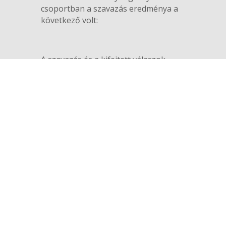
csoportban a szavazás eredménya a
következő volt:
A szavazás és a kifejtett válaszok
összefoglalója:
Összesen 3-an gondolták azt, hogy
ebben az esetben is be kell tartania a
nyomozónak a szabályt. A többség
álláspontjának lényegét Tikk László
fogalmazta meg (Mérő Lászlóra
hivatkozva) „minden szabálynak van
érvényességi tartománya”.
Bár akár véletlen is lehet,
hozzáteszem, hogy ugyanerre a
dilemmára egy olyan nemzetközi
csoport, amelyben compliance,