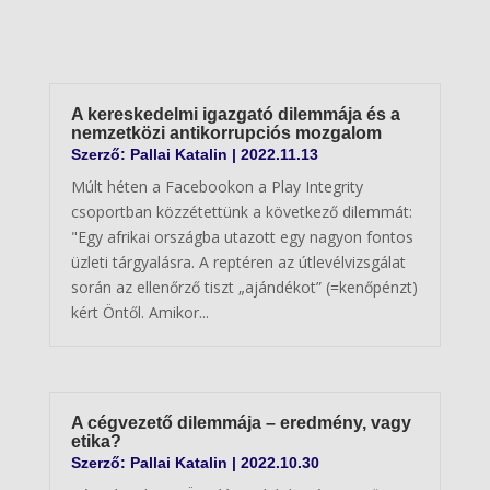
A kereskedelmi igazgató dilemmája és a
nemzetközi antikorrupciós mozgalom
Szerző:
Pallai Katalin
|
2022.11.13
Múlt héten a Facebookon a Play Integrity
csoportban közzétettünk a következő dilemmát:
"Egy afrikai országba utazott egy nagyon fontos
üzleti tárgyalásra. A reptéren az útlevélvizsgálat
során az ellenőrző tiszt „ajándékot” (=kenőpénzt)
kért Öntől. Amikor...
A cégvezető dilemmája – eredmény, vagy
etika?
Szerző:
Pallai Katalin
|
2022.10.30