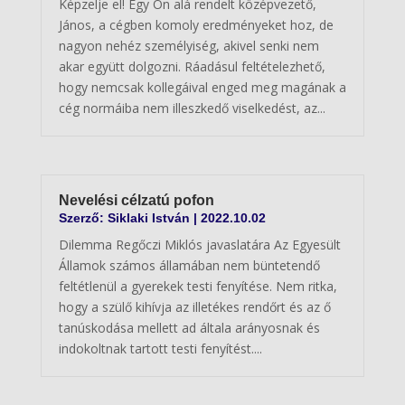
Képzelje el! Egy Ön alá rendelt középvezető,
János, a cégben komoly eredményeket hoz, de
nagyon nehéz személyiség, akivel senki nem
akar együtt dolgozni. Ráadásul feltételezhető,
hogy nemcsak kollegáival enged meg magának a
cég normáiba nem illeszkedő viselkedést, az...
Nevelési célzatú pofon
Szerző:
Siklaki István
|
2022.10.02
Dilemma Regőczi Miklós javaslatára Az Egyesült
Államok számos államában nem büntetendő
feltétlenül a gyerekek testi fenyítése. Nem ritka,
hogy a szülő kihívja az illetékes rendőrt és az ő
tanúskodása mellett ad általa arányosnak és
indokoltnak tartott testi fenyítést....