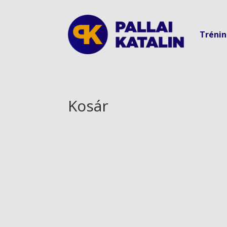
Tréni
Kosár