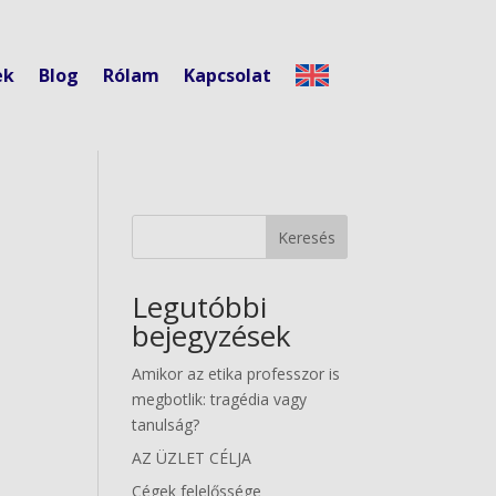
ek
Blog
Rólam
Kapcsolat
Keresés
Legutóbbi
bejegyzések
Amikor az etika professzor is
megbotlik: tragédia vagy
tanulság?
AZ ÜZLET CÉLJA
Cégek felelőssége