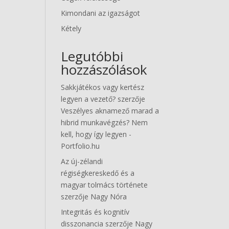
Kimondani az igazságot
Kétely
Legutóbbi
hozzászólások
Sakkjátékos vagy kertész
legyen a vezető?
szerzője
Veszélyes aknamező marad a
hibrid munkavégzés? Nem
kell, hogy így legyen -
Portfolio.hu
Az új-zélandi
régiségkereskedő és a
magyar tolmács története
szerzője
Nagy Nóra
Integritás és kognitív
disszonancia
szerzője
Nagy